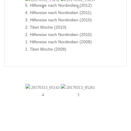
5. Hilfsreise nach Nordindien (2012)
4. Hilfsreise nach Nordindien (2011)
3. Hilfsreise nach Nordindien (2010)
2. Tibet Woche (2010)
2. Hilfsreise nach Nordindien (2010)
1. Hilfsreise nach Nordindien (2008)
1. Tibet Woche (2008)