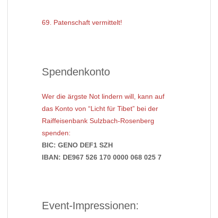
69. Patenschaft vermittelt!
Spendenkonto
Wer die ärgste Not lindern will, kann auf
das Konto von “Licht für Tibet” bei der
Raiffeisenbank Sulzbach-Rosenberg
spenden:
BIC: GENO DEF1 SZH
IBAN: DE967 526 170 0000 068 025 7
Event-Impressionen: